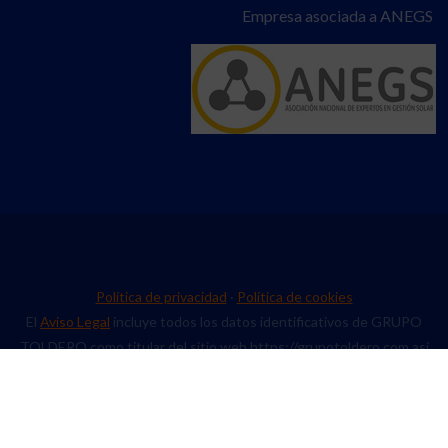
Empresa asociada a ANEGS
Política de privacidad
·
Política de cookies
El
Aviso Legal
incluye todos los datos identificativos de GRUPO
TOLDERO como titular del sitio web https://grupotoldero.com así
como cuestiones relativas a la Propiedad Intelectual y/ o Industrial,
responsabilidad, uso del Sitio Web, etc.