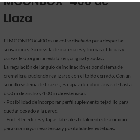
MOONBOX-400 de
Llaza
El MOONBOX-400 es un cofre diseñado para despertar
sensaciones. Su mezcla de materiales y formas oblicuas y
curvas le otorgan un estilo zen, original y audaz.
La regulación del ángulo de inclinación es por sistema de
cremallera, pudiendo realizarse con el toldo cerrado. Con un
sencillo sistema de brazos, es capaz de cubrir áreas de hasta
6,00 m de ancho y 4,00 m de extensión.
- Posibilidad de incorporar perfil suplemento tejadillo para
quedar pegado a la pared.
- Embellecedores y tapas laterales totalmente de aluminio
para una mayor resistencia y posibilidades estéticas.